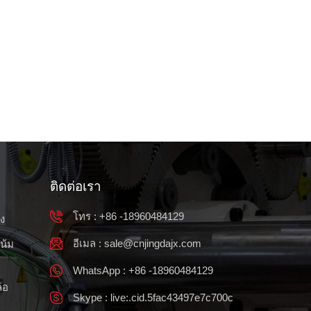
ติดต่อเรา
โทร : +86 -18960484129
ง
อีเมล :
sale@cnjingdajx.com
น้ม
WhatsApp : +86 -18960484129
่อ
Skype : live:.cid.5fac43497e7c700c