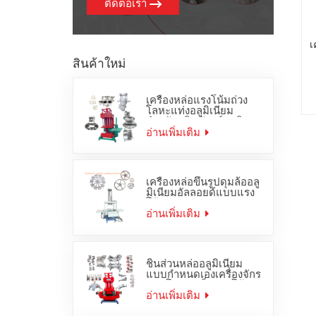
ติดต่อเรา
เ
สินค้าใหม่
เครื่องหล่อแรงโน้มถ่วง
โลหะแท่งอลูมิเนียม
สำหรับผลิตภัณฑ์อลูมิ
เนียมสังกะสี
อ่านเพิ่มเติม
เครื่องหล่อขึ้นรูปดุมล้ออลู
มิเนียมอัลลอยด์แบบแรง
โน้มถ่วง
อ่านเพิ่มเติม
ชิ้นส่วนหล่ออลูมิเนียม
แบบกำหนดเองเครื่องจักร
หล่อโลหะเหล็กแรงโน้ม
ถ่วง
อ่านเพิ่มเติม