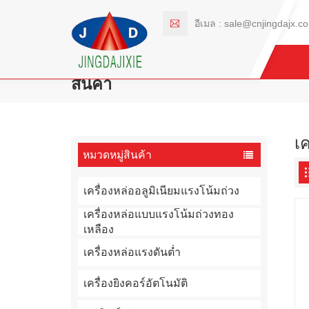
อีเมล :
sale@cnjingdajx.c
สินค้า
เ
หมวดหมู่สินค้า
เครื่องหล่ออลูมิเนียมแรงโน้มถ่วง
เครื่องหล่อแบบแรงโน้มถ่วงทอง
เหลือง
เครื่องหล่อแรงดันต่ำ
เครื่องยิงคอร์อัตโนมัติ