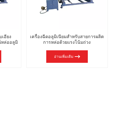
บเอียง
เครื่องฉีดอลูมิเนียมสำหรับสายการผลิต
หล่ออลูมิ
การหล่อด้วยแรงโน้มถ่วง
อ่านเพิ่มเติม