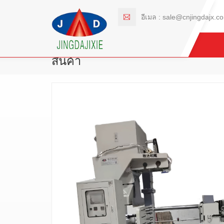
อีเมล :
sale@cnjingdajx.c
สินค้า