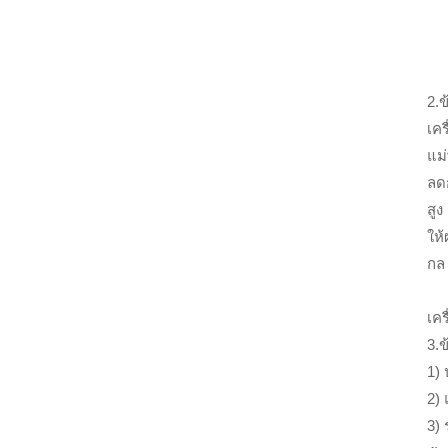
2.ข
เคร
แม่
ลด
สู
ให้
กล 
เค
3.ข
1)
2)
3) 