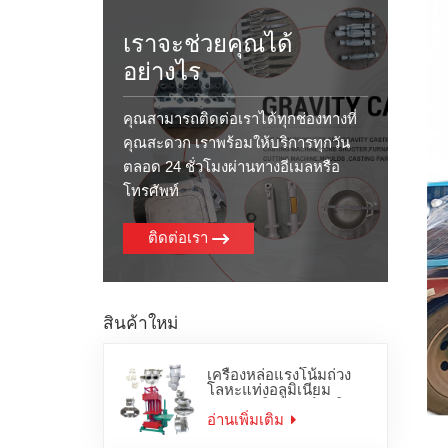
เราจะช่วยคุณได้
อย่างไร
คุณสามารถติดต่อเราได้ทุกช่องทางที่
คุณสะดวก เราพร้อมให้บริการทุกวัน
ตลอด 24 ชั่วโมงผ่านทางอีเมลหรือ
โทรศัพท์
ติดต่อเรา
สินค้าใหม่
เครื่องหล่อแรงโน้มถ่วง
โลหะแท่งอลูมิเนียม
สำหรับผลิตภัณฑ์อลูมิ
เนียมสังกะสี
อ่านเพิ่มเติม