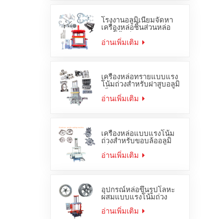
โรงงานอลูมิเนียมจัดหา
เครื่องหล่อชิ้นส่วนหล่อ
แรงโน้มถ่วง OEM JD-
1200
อ่านเพิ่มเติม
เครื่องหล่อทรายแบบแรง
โน้มถ่วงสำหรับฝาสูบอลูมิ
เนียม JD-800
อ่านเพิ่มเติม
เครื่องหล่อแบบแรงโน้ม
ถ่วงสำหรับขอบล้ออลูมิ
เนียม
อ่านเพิ่มเติม
อุปกรณ์หล่อขึ้นรูปโลหะ
ผสมแบบแรงโน้มถ่วง
อ่านเพิ่มเติม