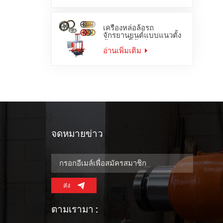
เครื่องหล่อล้อรถ
จักรยานยนต์แบบแนวตั้ง
ด้วยแรงโน้มถ่วง
อ่านเพิ่มเติม
จดหมายข่าว
ส่ง
ตามเรามา :