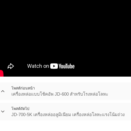
โพสต์ก่อนหน้า
เครื่องหล่อแบบโช้คอัพ JD-600 สำหรับโรงหล่อโลหะ
โพสต์ถัดไป
JD-700-5K เครื่องหล่ออลูมิเนียม เครื่องหล่อโลหะแรงโน้มถ่วง