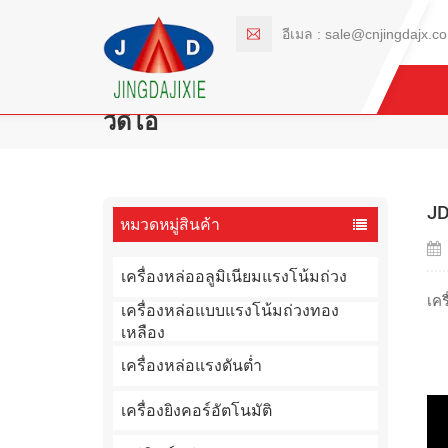
อีเมล :
sale@cnjingdajx.c
วิดีโอ
JD
หมวดหมู่สินค้า
เครื่องหล่ออลูมิเนียมแรงโน้มถ่วง
เคร
เครื่องหล่อแบบแรงโน้มถ่วงทอง
เหลือง
เครื่องหล่อแรงดันต่ำ
เครื่องยิงคอร์อัตโนมัติ