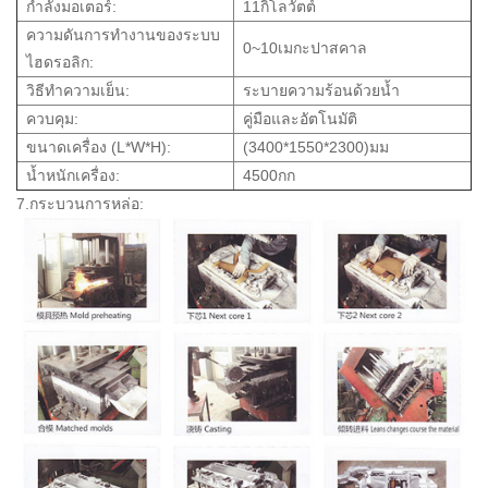
กำลังมอเตอร์:
11กิโลวัตต์
ความดันการทำงานของระบบ
0~10เมกะปาสคาล
ไฮดรอลิก:
วิธีทำความเย็น:
ระบายความร้อนด้วยน้ำ
ควบคุม:
คู่มือและอัตโนมัติ
ขนาดเครื่อง (L*W*H):
(3400*1550*2300)มม
น้ำหนักเครื่อง:
4500กก
7.กระบวนการหล่อ: