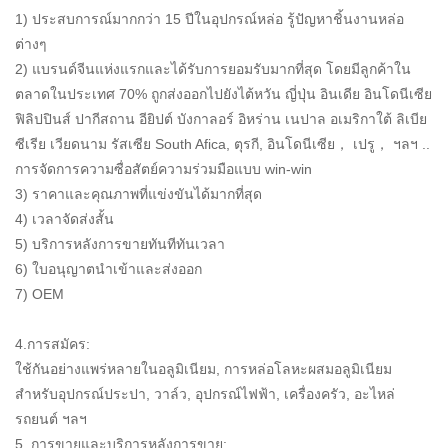
1) ประสบการณ์มากกว่า 15 ปีในอุปกรณ์หล่อ รู้ปัญหาชิ้นงานหล่อ
ต่างๆ
2) แบรนด์จีนแห่งแรกและได้รับการยอมรับมากที่สุด โดยมีลูกค้าใน
ตลาดในประเทศ 70% ถูกส่งออกไปยังไต้หวัน ญี่ปุ่น อินเดีย อินโดนีเซีย
ฟิลิปปินส์ ปากีสถาน อียิปต์ บังกาลอร์ อิหร่าน เนปาล อเมริกาใต้ ลิเบีย
ซีเรีย เวียดนาม รัสเซีย South Afica, ตุรกี, อินโดนีเซีย， เปรู， ฯลฯ ..
การจัดการความซื่อสัตย์ความร่วมมือแบบ win-win
3) ราคาและคุณภาพที่แข่งขันได้มากที่สุด
4) เวลาจัดส่งสั้น
5) บริการหลังการขายทันทีทันเวลา
6) ใบอนุญาตนำเข้าและส่งออก
7) OEM
4.การสมัคร:
ใช้กันอย่างแพร่หลายในอลูมิเนียม, การหล่อโลหะผสมอลูมิเนียม
สำหรับอุปกรณ์ประปา, วาล์ว, อุปกรณ์ไฟฟ้า, เครื่องครัว, อะไหล่
รถยนต์ ฯลฯ
5. การขายและบริการหลังการขาย: