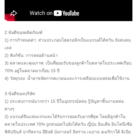
2.ข้อดีของผลิตภัณฑ์
1) การกำหนดค่า: ส่วนประกอบไฮดรอลิกเป็นแบรนด์ไต้หวัน ถังสแตน
เลส
2) ฟังก์ชั่น: การหล่อด้านหน้า
3) ตลาดและคุณภาพ: เป็นที่ยอมรับของลูกค้าในตลาดในประเทศเกือบ
70% อยู่ในตลาดมาเกือบ 15 ปี
4) วัสดุรอง: น้ำยาขจัดกากตะกอนและการเคลือบแบบหล่อเพื่อใช้งาน
3.ข้อดีของบริษัท
1) ประสบการณ์มากกว่า 15 ปีในอุปกรณ์หล่อ รู้ปัญหาชิ้นงานหล่อ
ต่างๆ
2) แบรนด์จีนแห่งแรกและได้รับการยอมรับมากที่สุด โดยมีลูกค้าใน
ตลาดในประเทศ 70% ถูกส่งออกไปยังไต้หวัน ญี่ปุ่น อินเดีย อินโดนีเซีย
ฟิลิปปินส์ ปากีสถาน อียิปต์ บังกาลอร์ อิหร่าน เนปาล อเมริกาใต้ ลิเบีย