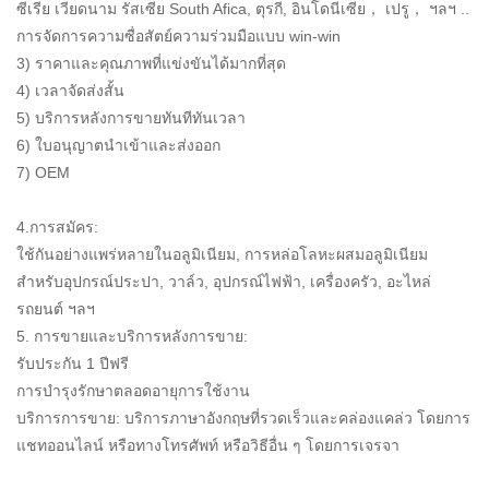
ซีเรีย เวียดนาม รัสเซีย South Afica, ตุรกี, อินโดนีเซีย， เปรู， ฯลฯ ..
การจัดการความซื่อสัตย์ความร่วมมือแบบ win-win
3) ราคาและคุณภาพที่แข่งขันได้มากที่สุด
4) เวลาจัดส่งสั้น
5) บริการหลังการขายทันทีทันเวลา
6) ใบอนุญาตนำเข้าและส่งออก
7) OEM
4.การสมัคร:
ใช้กันอย่างแพร่หลายในอลูมิเนียม, การหล่อโลหะผสมอลูมิเนียม
สำหรับอุปกรณ์ประปา, วาล์ว, อุปกรณ์ไฟฟ้า, เครื่องครัว, อะไหล่
รถยนต์ ฯลฯ
5. การขายและบริการหลังการขาย:
รับประกัน 1 ปีฟรี
การบำรุงรักษาตลอดอายุการใช้งาน
บริการการขาย: บริการภาษาอังกฤษที่รวดเร็วและคล่องแคล่ว โดยการ
แชทออนไลน์ หรือทางโทรศัพท์ หรือวิธีอื่น ๆ โดยการเจรจา